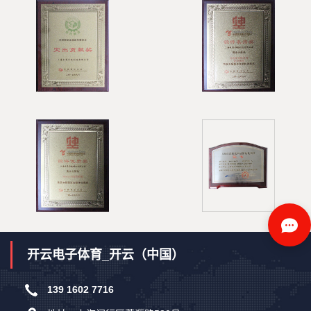
开云电子体育_开云（中国）
139 1602 7716