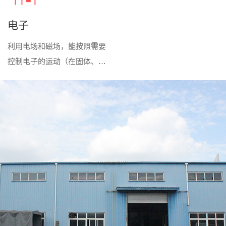
电子
利用电场和磁场，能按照需要
控制电子的运动（在固体、真
空中），从而制造出各种电子
仪器和元件，如各种电子管、
电子显微镜等。