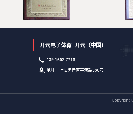
开云电子体育_开云（中国）
139 1602 7716
地址：上海闵行区莘沥路580号
Copyrigh