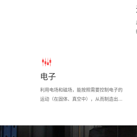
电子
利用电场和磁场，能按照需要控制电子的
运动（在固体、真空中），从而制造出各
种电子仪器和元件，如各种电子管、电子
显微镜等。