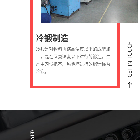
冷锻制造
冷锻是对物料再结晶温度以下的成型加
工，是在回复温度以下进行的锻造。生
产中习惯把不加热毛坯进行的锻造称为
冷锻。