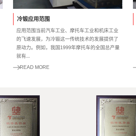
冷锻应用范围
应用范围当前汽车工业、摩托车工业和机床工业
的飞速发展，为冷锻这一传统技术的发展提供了
原动力。例如，我国1999年摩托车的全国总产量
就有...
READ MORE