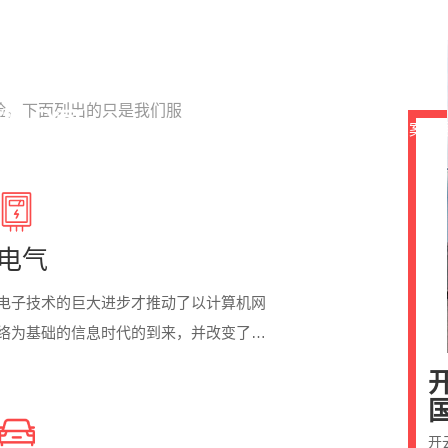
验。下面列出的只是我们服
网站首页
开云电子
产品中心
案例
体育_开云
（中国）
电气
电子技术的巨大进步才推动了以计算机网
络为基础的信息时代的到来，并改变了包
括人类的生活与工作模式等各个方面。
开