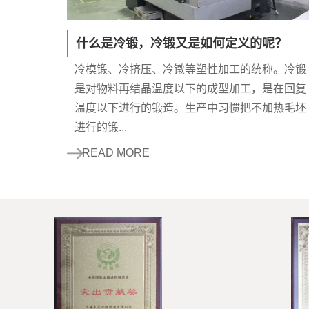
什么是冷锻，冷锻又是如何定义的呢？
冷模锻、冷挤压、冷镦等塑性加工的统称。冷锻
是对物料再结晶温度以下的成型加工，是在回复
温度以下进行的锻造。生产中习惯把不加热毛坯
进行的锻...
READ MORE