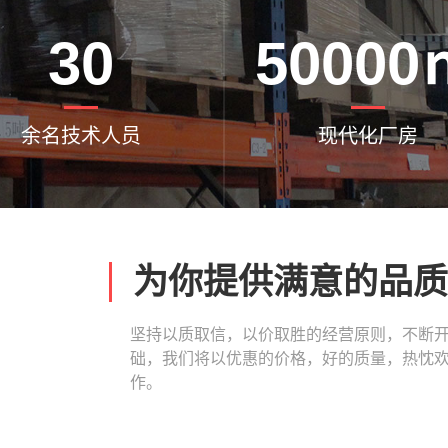
30
50000
余名技术人员
现代化厂房
为你提供满意的品质
坚持以质取信，以价取胜的经营原则，不断
础，我们将以优惠的价格，好的质量，热忱
作。