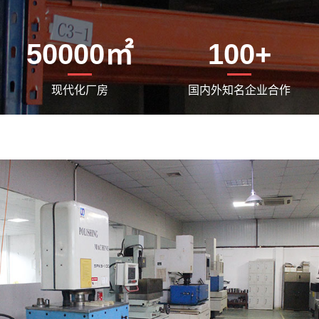
50000㎡
100+
现代化厂房
国内外知名企业合作