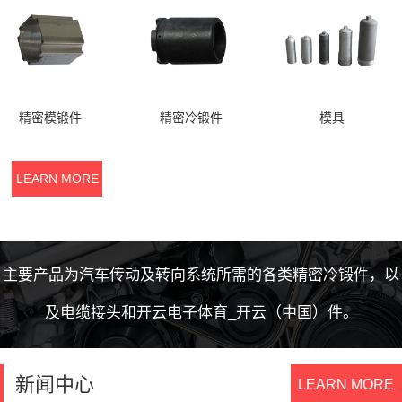
精密模锻件
精密冷锻件
模具
LEARN MORE
主要产品为汽车传动及转向系统所需的各类精密冷锻件，以
及电缆接头和开云电子体育_开云（中国）件。
新闻中心
LEARN MORE