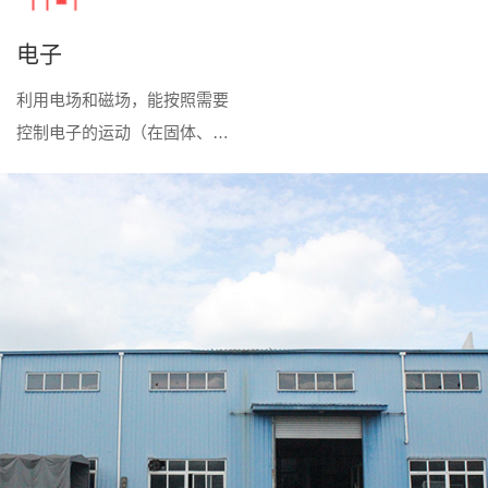
电子
利用电场和磁场，能按照需要
控制电子的运动（在固体、真
空中），从而制造出各种电子
仪器和元件，如各种电子管、
电子显微镜等。