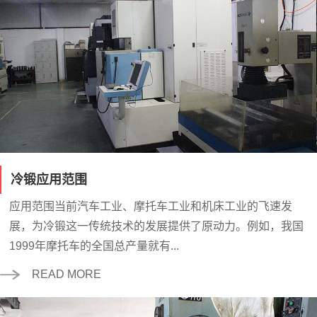
冷锻应用范围
应用范围当前汽车工业、摩托车工业和机床工业的飞速发
展，为冷锻这一传统技术的发展提供了原动力。例如，我国
1999年摩托车的全国总产量就有...
READ MORE