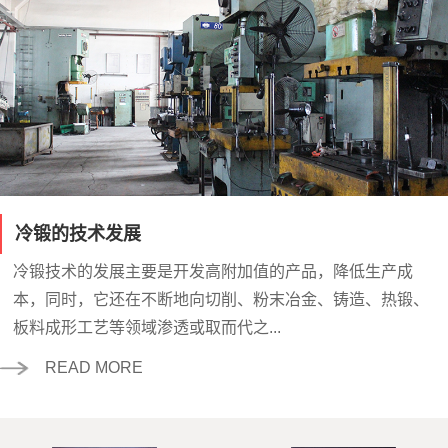
冷锻的技术发展
冷锻技术的发展主要是开发高附加值的产品，降低生产成
本，同时，它还在不断地向切削、粉末冶金、铸造、热锻、
板料成形工艺等领域渗透或取而代之...
READ MORE