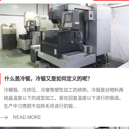
什么是冷锻，冷锻又是如何定义的呢？
冷模锻、冷挤压、冷镦等塑性加工的统称。冷锻是对物料再
结晶温度以下的成型加工，是在回复温度以下进行的锻造。
生产中习惯把不加热毛坯进行的锻...
READ MORE