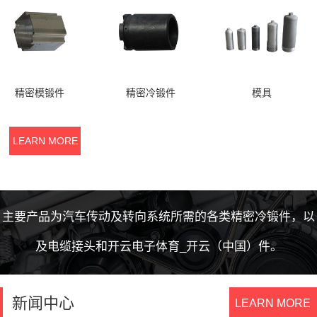
精密模锻件
精密冷锻件
模具
LEARN MORE
主要产品为汽车传动及转向系统所需的各类精密冷锻件，以
及电缆接头和开云电子体育_开云（中国）件。
新闻中心
LEARN MORE