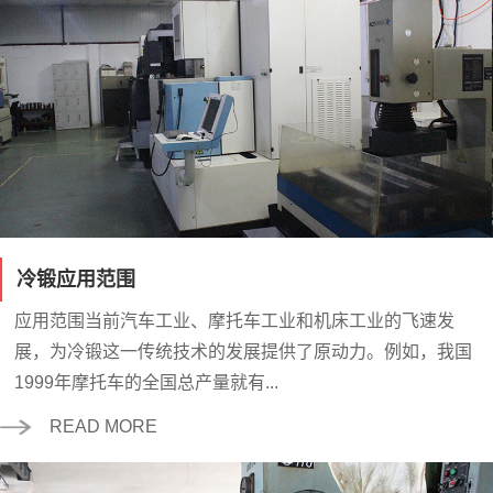
冷锻应用范围
应用范围当前汽车工业、摩托车工业和机床工业的飞速发
展，为冷锻这一传统技术的发展提供了原动力。例如，我国
1999年摩托车的全国总产量就有...
READ MORE