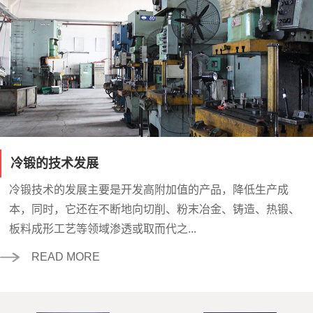
冷锻的技术发展
冷锻技术的发展主要是开发高附加值的产品，降低生产成
本，同时，它还在不断地向切削、粉末冶金、铸造、热锻、
板料成形工艺等领域渗透或取而代之...
READ MORE