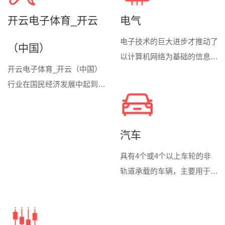
开云电子体育_开云
电气
电子技术的巨大进步才推动了
（中国）
以计算机网络为基础的信息时
开云电子体育_开云（中国）
代的到来，并改变了包括人类
行业在国民经济发展中起到了
的生活与工作模式等各个方
不可估量的作用，开云电子体
面。
育_开云（中国）制品也成为
工业制造不可缺少的一个产业
汽车
环节。
具有4个或4个以上车轮的非
轨道承载的车辆，主要用于：
载运人员和（或）货物；牵引
载运人员和（或）货物的车
辆；特殊用途。