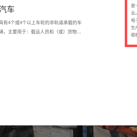
是
汽车
业
电
具有4个或4个以上车轮的非轨道承载的车
生
辆，主要用于：载运人员和（或）货物；
密
牵引载运人员和（或）货物的车辆；特殊
用途。