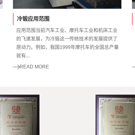
冷锻应用范围
应用范围当前汽车工业、摩托车工业和机床工业
的飞速发展，为冷锻这一传统技术的发展提供了
原动力。例如，我国1999年摩托车的全国总产量
就有...
READ MORE