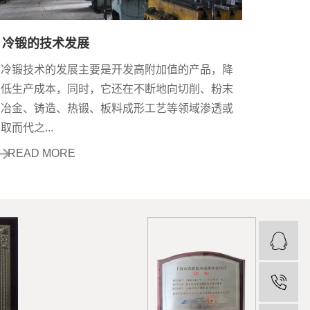
冷锻的技术发展
冷锻技术的发展主要是开发高附加值的产品，降
低生产成本，同时，它还在不断地向切削、粉末
冶金、铸造、热锻、板料成形工艺等领域渗透或
取而代之...
READ MORE