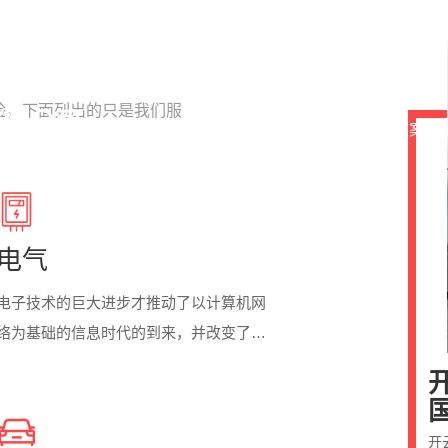
验。下面列出的只是我们服
网站首页
开云电子
产品中心
案例
体育_开云
（中国）
电气
电子技术的巨大进步才推动了以计算机网
络为基础的信息时代的到来，并改变了包
括人类的生活与工作模式等各个方面。
开