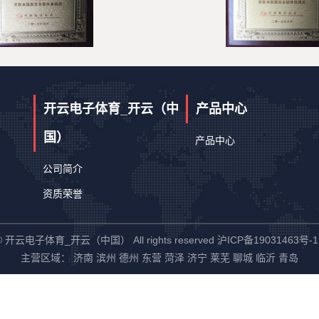
开云电子体育_开云（中
产品中心
国）
产品中心
公司简介
资质荣誉
t © 开云电子体育_开云（中国） All rights reserved
沪ICP备19031463号-1
主营区域：
济南
滨州
德州
东营
菏泽
济宁
莱芜
聊城
临沂
青岛