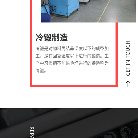
冷锻制造
冷锻是对物料再结晶温度以下的成型加
工，是在回复温度以下进行的锻造。生
产中习惯把不加热毛坯进行的锻造称为
冷锻。